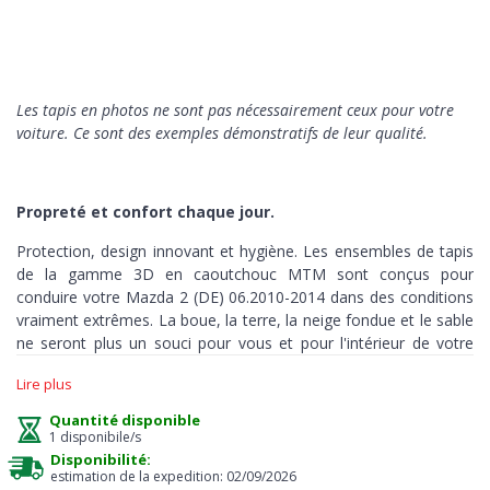
Les tapis en photos ne sont pas nécessairement ceux pour votre
voiture. Ce sont des exemples démonstratifs de leur qualité.
Propreté et confort chaque jour.
Protection, design innovant et hygiène. Les ensembles de tapis
de la gamme 3D en caoutchouc MTM sont conçus pour
conduire votre Mazda 2 (DE) 06.2010-2014 dans des conditions
vraiment extrêmes. La boue, la terre, la neige fondue et le sable
ne seront plus un souci pour vous et pour l'intérieur de votre
auto.
Lire plus
Ces tapis sont fabriqués avec précision et sur mesure, pour
Quantité disponible
couvrir chaque recoin
de votre habitacle
et peuvent être utilisés
1 disponibile/s
dans toutes les conditions météorologiques.
Disponibilité:
estimation de la expedition: 02/09/2026