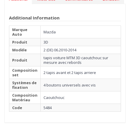
d'un simple jet d'eau.
***Les tapis peuvent avoir une légère parfum (vanille). Le
Additional Information
parfum s'évapore en quelques semaines.***
Marque
Mazda
Auto
Produit
3D
Modèle
2 (DE) 06.2010-2014
tapis voiture MTM 3D caoutchouc sur
Produit
mesure avec rebords
Composition
2 tapis avant et 2 tapis arriere
set
Systèmes de
4 boutons universels avec vis
fixation
Composition
Caoutchouc
Matériau
Code
5484