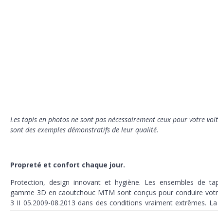
Les tapis en photos ne sont pas nécessairement ceux pour votre voit
sont des exemples démonstratifs de leur qualité.
Propreté et confort chaque jour.
Protection, design innovant et hygiène. Les ensembles de tap
gamme 3D en caoutchouc MTM sont conçus pour conduire vot
3 II 05.2009-08.2013 dans des conditions vraiment extrêmes. La
terre, la neige fondue et le sable ne seront plus un souci pour vou