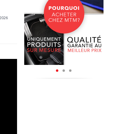
ir chaque
/2026
utes les
saleté et
ut risque
ennent la
pis, vous
r jour.
tants aux
, le fond
abrasives
ement les
adhérence