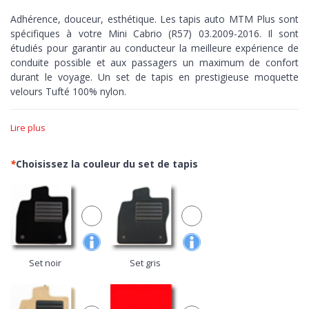
Adhérence, douceur, esthétique. Les tapis auto MTM Plus sont
spécifiques à votre Mini Cabrio (R57) 03.2009-2016. Il sont
étudiés pour garantir au conducteur la meilleure expérience de
conduite possible et aux passagers un maximum de confort
durant le voyage. Un set de tapis en prestigieuse moquette
velours Tufté 100% nylon.
Adhérence >
Les tapis MTM Plus sont réalisés sur-mesure,
Lire plus
découpés à la perfection en fonction des courbes de votre
voiture. Dotés de bordure et de fond antidérapant pour assurer
un contrôle maximum, zéro peur de pousser sur les pédales.
*
Choisissez la couleur du set de tapis
Douceur >
Avec le velours Tufté, ouvrez les portes de votre
voiture à la moquette plus prisé du secteur automobile. Un
confortable nylon de grande qualité avec finitions réalisée au
métier à tisser pour obtenir une excellente densité de fibres, une
grande luminosité du tissu et une extrême simplicité de
nettoyage.
Set noir
Set gris
Esthétique >
Minutieuses finitions aussi bien sur le dessus que
sur le dessous, les tapis de la gamme MTM Plus,
100% Made in