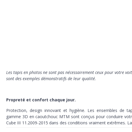
Les tapis en photos ne sont pas nécessairement ceux pour votre voit
sont des exemples démonstratifs de leur qualité.
Propreté et confort chaque jour.
Protection, design innovant et hygiène. Les ensembles de tap
gamme 3D en caoutchouc MTM sont conçus pour conduire votr
Cube III 11.2009-2015 dans des conditions vraiment extrêmes. La
terre, la neige fondue et le sable ne seront plus un souci pour vou