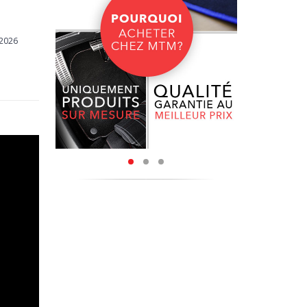
ir chaque
/2026
utes les
saleté et
ut risque
ennent la
pis, vous
r jour.
tants aux
, le fond
abrasives
ement les
pour une