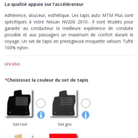
La qualité appuie sur l’accélérateur
Adhérence, douceur, esthétique. Les tapis auto MTM Plus sont
spécifiques à votre Nissan NV200 2010-. Il sont étudiés pour
garantir au conducteur la meilleure expérience de conduite
possible et aux passagers un maximum de confort durant le
voyage. Un set de tapis en prestigieuse moquette velours Tufté
100% nylon.
Adhérence >
Les tapis MTM Plus sont réalisés sur-mesure,
Lire plus
découpés à la perfection en fonction des courbes de votre
voiture. Dotés de bordure et de fond antidérapant pour assurer
un contrôle maximum, zéro peur de pousser sur les pédales.
*
Choisissez la couleur du set de tapis
Douceur >
Avec le velours Tufté, ouvrez les portes de votre
voiture à la moquette plus prisé du secteur automobile. Un
confortable nylon de grande qualité avec finitions réalisée au
métier à tisser pour obtenir une excellente densité de fibres, une
grande luminosité du tissu et une extrême simplicité de
nettoyage.
Set noir
Set gris
Esthétique >
Minutieuses finitions aussi bien sur le dessus que