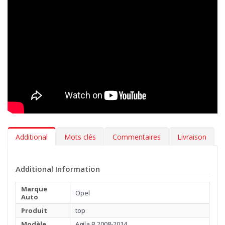
tapis auto est en velours Tufté 100% nylon, une moquette
exclusive, utilisée uniquement par les meilleurs professionnels
de l’automobile. Réalisée avec un tissage Loom mécanique, en
fibre épaisse facile à nettoyer et douce comme une caresse.
En plus de choisir le coloris de vos tapis et la broderie à
appliquer sur la moquette, avec la gamme MTM Top, vous
pouvez également sélectionner le type de bordure et la couleur
de la couture la plus adaptée à l’intérieure de votre Opel Agila B
2008-2014. Vous pouvez, par ailleurs, décider d’ajouter
gratuitement, une talonnette, pour protéger la zone la plus
exposée à l’usure.
Additional
Mots clés
Commentaires
Livraison
Additional Information
Marque
Opel
Auto
Produit
top
Modèle
Agila B 2008-2014