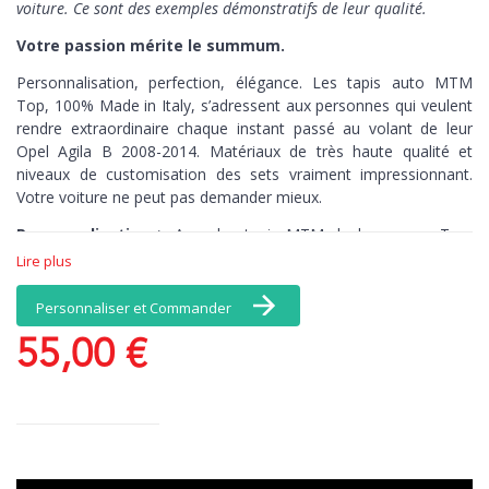
voiture. Ce sont des exemples démonstratifs de leur qualité.
Votre passion mérite le summum.
Personnalisation, perfection, élégance. Les tapis auto MTM
Top,
100% Made in Italy,
s’adressent aux personnes qui veulent
rendre extraordinaire chaque instant passé au volant de leur
Opel Agila B 2008-2014. Matériaux de très haute qualité et
niveaux de customisation des sets vraiment impressionnant.
Votre voiture ne peut pas demander mieux.
Personnalisation >
Avec les tapis MTM de la gamme Top,
vous avez une infinité de choix de coloris et de matériaux, et, en
Lire plus
exclusivité, une broderie comprise dans le prix : personnalisez
par exemple vos tapis avec votre nom. Il n’y a pas de limites à
Personnaliser et Commander
vos émotions.
55,00 €
Perfection >
Les tapis brodés MTM de la
gamme Top connaissent par cœur chaque recoin de votre
voiture. Découpés au millimètre-près, ces tapis de sol sont
antidérapants, pour un contrôle total, kilomètre après kilomètre.
Elégance >
Quand la beauté n’est plus optionnelle. Ce set de