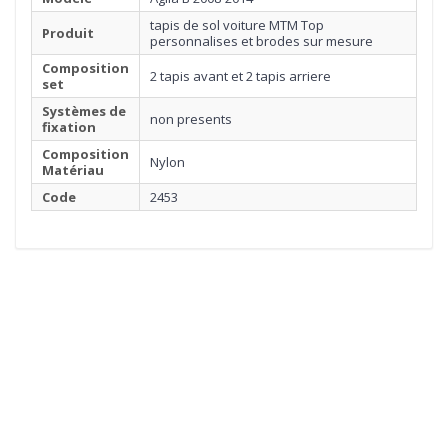
tapis de sol voiture MTM Top
Produit
personnalises et brodes sur mesure
Composition
2 tapis avant et 2 tapis arriere
set
Systèmes de
non presents
fixation
Composition
Nylon
Matériau
Code
2453
1
MOQUETTE
Cliquez ici pour commencer
2
BORDURE
3
SURPIQÛRE