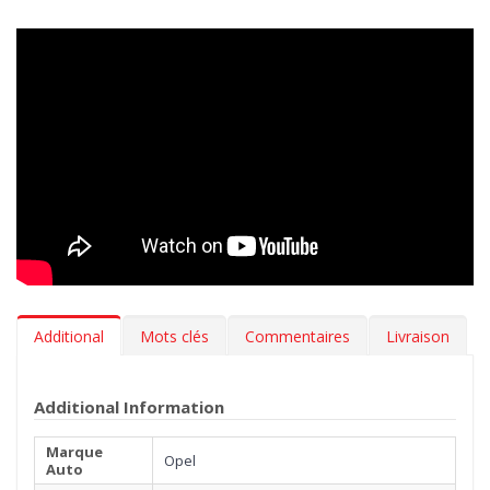
votre voiture propre comme au premier jour.
Design innovant
> Nos tapis en caoutchouc sont inodore,
résistants aux variations de température et aux rayures. L’effet
3D sur le bord, le fond antidérapant et les renforts insérés sur
les zones les plus abrasives garantissent stabilité et résistance.
Tous nos tapis suivent fidèlement les contours du sol de votre
Opel Astra H Wagon 2004-2009 pour une adhérence
maximale. Designed in Italy, Made in EU.
Hygiène
> Les tapis auto MTM 3D en caoutchouc sont
extrêmement faciles à nettoyer. Pour leur manutention il suffit
Additional
Mots clés
Commentaires
Livraison
d'un simple jet d'eau.
***Les tapis peuvent avoir une légère parfum (vanille). Le
Additional Information
parfum s'évapore en quelques semaines.***
Marque
Opel
Auto