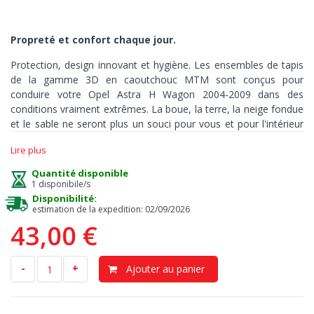
Propreté et confort chaque jour.
Protection, design innovant et hygiène. Les ensembles de tapis
de la gamme 3D en caoutchouc MTM sont conçus pour
conduire votre Opel Astra H Wagon 2004-2009 dans des
conditions vraiment extrêmes. La boue, la terre, la neige fondue
et le sable ne seront plus un souci pour vous et pour l'intérieur
de votre auto.
Lire plus
Ces tapis sont fabriqués avec précision et sur mesure, pour
Quantité disponible
couvrir chaque recoin
de votre habitacle
et peuvent être utilisés
1 disponibile/s
dans toutes les conditions météorologiques.
Disponibilité:
estimation de la expedition: 02/09/2026
43,00 €
Protection
> notre tapis est la meilleure solution contre la
saleté et l’humidité. Le plancher d’origine reste sec et propre,
-
+
Ajouter au panier
évitant tout risque d’odeurs et de moisissure. Les bords en
relief, hauts 3-5 cm, retiennent la terre, les liquides, les huiles ou
la poussière. Grâce à ces tapis, vous pouvez garder l’intérieur de