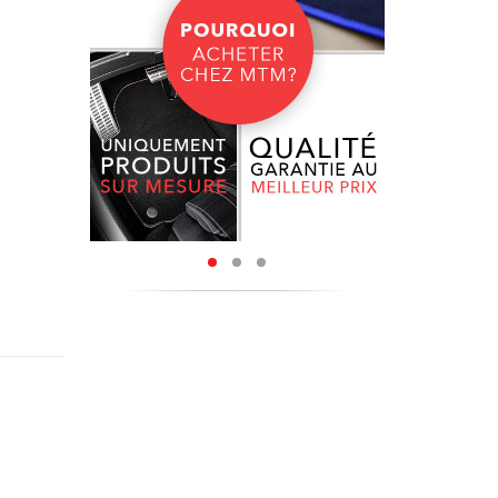
, capable
tapis en
sujette à
 velours
nt.
érapante.
003-2010
moquette.
isés avec
iption de
sont des