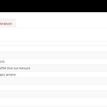
ivraison
010
e MTM One sur mesure
apis arriere