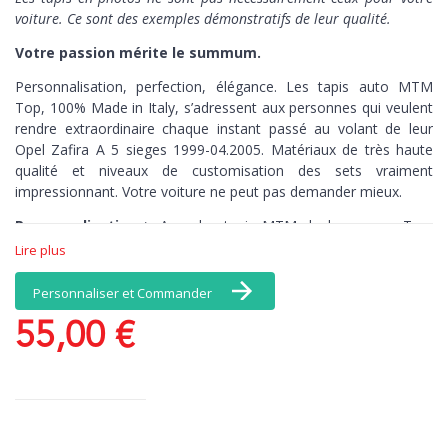
voiture. Ce sont des exemples démonstratifs de leur qualité.
Votre passion mérite le summum.
Personnalisation, perfection, élégance. Les tapis auto MTM
Top,
100% Made in Italy,
s’adressent aux personnes qui veulent
rendre extraordinaire chaque instant passé au volant de leur
Opel Zafira A 5 sieges 1999-04.2005. Matériaux de très haute
qualité et niveaux de customisation des sets vraiment
impressionnant. Votre voiture ne peut pas demander mieux.
Personnalisation >
Avec les tapis MTM de la gamme Top,
vous avez une infinité de choix de coloris et de matériaux, et, en
Lire plus
exclusivité, une broderie comprise dans le prix : personnalisez
par exemple vos tapis avec votre nom. Il n’y a pas de limites à
Personnaliser et Commander
vos émotions.
55,00 €
Perfection >
Les tapis brodés MTM de la
gamme Top connaissent par cœur chaque recoin de votre
voiture. Découpés au millimètre-près, ces tapis de sol sont
antidérapants, pour un contrôle total, kilomètre après kilomètre.
Elégance >
Quand la beauté n’est plus optionnelle. Ce set de