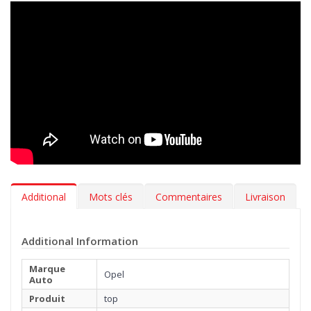
tapis auto est en velours Tufté 100% nylon, une moquette
exclusive, utilisée uniquement par les meilleurs professionnels
de l’automobile. Réalisée avec un tissage Loom mécanique, en
fibre épaisse facile à nettoyer et douce comme une caresse.
En plus de choisir le coloris de vos tapis et la broderie à
appliquer sur la moquette, avec la gamme MTM Top, vous
pouvez également sélectionner le type de bordure et la couleur
de la couture la plus adaptée à l’intérieure de votre Opel Zafira A
5 sieges 1999-04.2005. Vous pouvez, par ailleurs, décider
d’ajouter gratuitement, une talonnette, pour protéger la zone la
plus exposée à l’usure.
Additional
Mots clés
Commentaires
Livraison
Additional Information
Marque
Opel
Auto
Produit
top