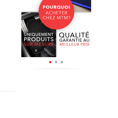
coupés à
e bordure
o peur de
ture à la
nylon de
tenir une
u et une
ue sur le
ly,
sont
ous sont
ectionner
érieur de
r bordure
ire poser
 l’usure,
 goût.