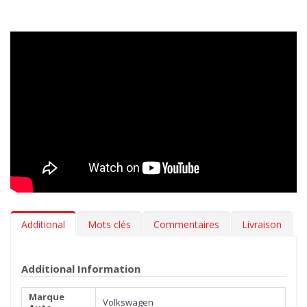
la poussière. Grâce à ces tapis, vous pouvez garder l’intérieur de
votre voiture propre comme au premier jour.
Design innovant
> Nos tapis en caoutchouc sont inodore,
résistants aux variations de température et aux rayures. L’effet
3D sur le bord, le fond antidérapant et les renforts insérés sur
les zones les plus abrasives garantissent stabilité et résistance.
Tous nos tapis suivent fidèlement les contours du sol de votre
Volkswagen ID.5 05.2022- pour une adhérence
maximale. Designed in Italy, Made in EU.
Hygiène
> Les tapis auto MTM 3D en caoutchouc sont
extrêmement faciles à nettoyer. Pour leur manutention il suffit
Additional
Mots clés
Commentaires
Livraison
d'un simple jet d'eau.
***Les tapis peuvent avoir une légère parfum (vanille). Le
Additional Information
parfum s'évapore en quelques semaines.***
Marque
Volkswagen