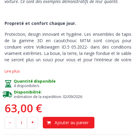
voiture. Ce sont des exemples démonstratifs de leur qualité.
Propreté et confort chaque jour.
Protection, design innovant et hygiène. Les ensembles de tapis
de la gamme 3D en caoutchouc MTM sont conçus pour
conduire votre Volkswagen ID.5 05.2022- dans des conditions
vraiment extrêmes. La boue, la terre, la neige fondue et le sable
ne seront plus un souci pour vous et pour l'intérieur de votre
auto.
Lire plus
Ces tapis sont fabriqués avec précision et sur mesure, pour
Quantité disponible
couvrir chaque recoin
de votre habitacle
et peuvent être utilisés
4 disponibile/s
dans toutes les conditions météorologiques.
Disponibilité:
estimation de la expedition: 02/09/2026
63,00 €
Protection
> notre tapis est la meilleure solution contre la
saleté et l’humidité. Le plancher d’origine reste sec et propre,
-
+
Ajouter au panier
évitant tout risque d’odeurs et de moisissure. Les bords en
relief, hauts 3-5 cm, retiennent la terre, les liquides, les huiles ou