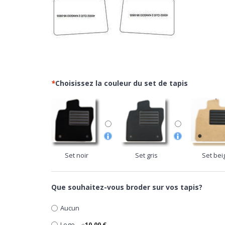
*
Choisissez la couleur du set de tapis
Set noir
Set gris
Set bei
Que souhaitez-vous broder sur vos tapis?
Aucun
Logo
+
10,00 €