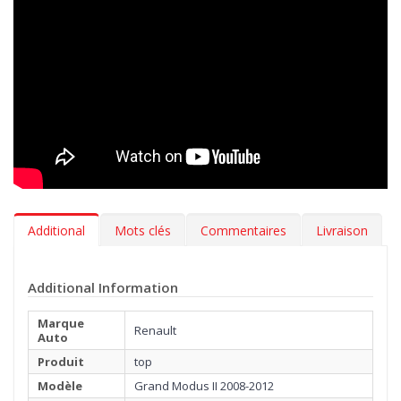
exclusive, utilisée uniquement par les meilleurs professionnels
de l’automobile. Réalisée avec un tissage Loom mécanique, en
fibre épaisse facile à nettoyer et douce comme une caresse.
En plus de choisir le coloris de vos tapis et la broderie à
appliquer sur la moquette, avec la gamme MTM Top, vous
pouvez également sélectionner le type de bordure et la couleur
de la couture la plus adaptée à l’intérieure de votre Renault
Grand Modus II 2008-2012. Vous pouvez, par ailleurs, décider
d’ajouter gratuitement, une talonnette, pour protéger la zone la
plus exposée à l’usure.
Additional
Mots clés
Commentaires
Livraison
Additional Information
Marque
Renault
Auto
Produit
top
Modèle
Grand Modus II 2008-2012