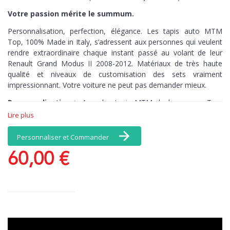
Votre passion mérite le summum.
Personnalisation, perfection, élégance. Les tapis auto MTM
Top,
100% Made in Italy,
s’adressent aux personnes qui veulent
rendre extraordinaire chaque instant passé au volant de leur
Renault Grand Modus II 2008-2012. Matériaux de très haute
qualité et niveaux de customisation des sets vraiment
impressionnant. Votre voiture ne peut pas demander mieux.
Personnalisation >
Avec les tapis MTM de la gamme Top,
vous avez une infinité de choix de coloris et de matériaux, et, en
Lire plus
exclusivité, une broderie comprise dans le prix : personnalisez
par exemple vos tapis avec votre nom. Il n’y a pas de limites à
Personnaliser et Commander
vos émotions.
60,00 €
Perfection >
Les tapis brodés MTM de la
gamme Top connaissent par cœur chaque recoin de votre
voiture. Découpés au millimètre-près, ces tapis de sol sont
antidérapants, pour un contrôle total, kilomètre après kilomètre.
Elégance >
Quand la beauté n’est plus optionnelle. Ce set de
tapis auto est en velours Tufté 100% nylon, une moquette