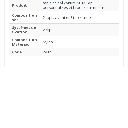
tapis de sol voiture MTM Top
Produit
personnalises et brodes sur mesure
Composition
2 tapis avant et 2 tapis arriere
set
Systèmes de
2 clips
fixation
Composition
Nylon
Matériau
Code
2942
1
MOQUETTE
Cliquez ici pour commencer
2
BORDURE
3
SURPIQÛRE