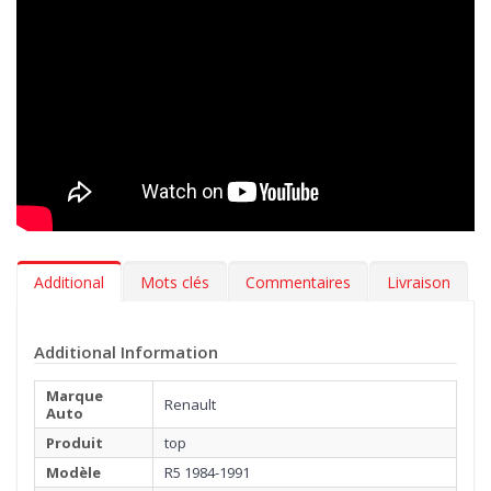
exclusive, utilisée uniquement par les meilleurs professionnels
de l’automobile. Réalisée avec un tissage Loom mécanique, en
fibre épaisse facile à nettoyer et douce comme une caresse.
En plus de choisir le coloris de vos tapis et la broderie à
appliquer sur la moquette, avec la gamme MTM Top, vous
pouvez également sélectionner le type de bordure et la couleur
de la couture la plus adaptée à l’intérieure de votre Renault R5
1984-1991. Vous pouvez, par ailleurs, décider d’ajouter
gratuitement, une talonnette, pour protéger la zone la plus
exposée à l’usure.
Additional
Mots clés
Commentaires
Livraison
Additional Information
Marque
Renault
Auto
Produit
top
Modèle
R5 1984-1991