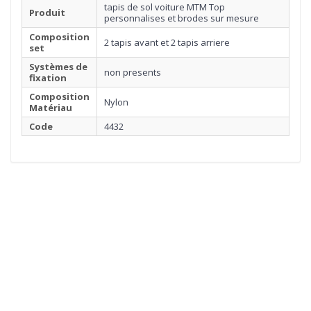
tapis de sol voiture MTM Top
Produit
personnalises et brodes sur mesure
Composition
2 tapis avant et 2 tapis arriere
set
Systèmes de
non presents
fixation
Composition
Nylon
Matériau
Code
4432
1
MOQUETTE
Cliquez ici pour commencer
2
BORDURE
3
SURPIQÛRE