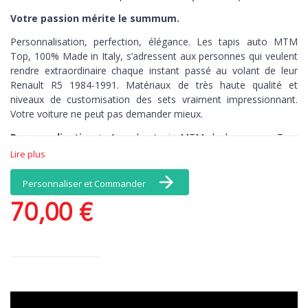
Votre passion mérite le summum.
Personnalisation, perfection, élégance. Les tapis auto MTM
Top,
100% Made in Italy,
s’adressent aux personnes qui veulent
rendre extraordinaire chaque instant passé au volant de leur
Renault R5 1984-1991. Matériaux de très haute qualité et
niveaux de customisation des sets vraiment impressionnant.
Votre voiture ne peut pas demander mieux.
Personnalisation >
Avec les tapis MTM de la gamme Top,
vous avez une infinité de choix de coloris et de matériaux, et, en
Lire plus
exclusivité, une broderie comprise dans le prix : personnalisez
par exemple vos tapis avec votre nom. Il n’y a pas de limites à
Personnaliser et Commander
vos émotions.
70,00 €
Perfection >
Les tapis brodés MTM de la
gamme Top connaissent par cœur chaque recoin de votre
voiture. Découpés au millimètre-près, ces tapis de sol sont
antidérapants, pour un contrôle total, kilomètre après kilomètre.
Elégance >
Quand la beauté n’est plus optionnelle. Ce set de
tapis auto est en velours Tufté 100% nylon, une moquette