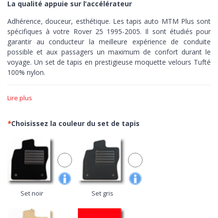
La qualité appuie sur l’accélérateur
Adhérence, douceur, esthétique. Les tapis auto MTM Plus sont
spécifiques à votre Rover 25 1995-2005. Il sont étudiés pour
garantir au conducteur la meilleure expérience de conduite
possible et aux passagers un maximum de confort durant le
voyage. Un set de tapis en prestigieuse moquette velours Tufté
100% nylon.
Adhérence >
Les tapis MTM Plus sont réalisés sur-mesure,
Lire plus
découpés à la perfection en fonction des courbes de votre
voiture. Dotés de bordure et de fond antidérapant pour assurer
un contrôle maximum, zéro peur de pousser sur les pédales.
*
Choisissez la couleur du set de tapis
Douceur >
Avec le velours Tufté, ouvrez les portes de votre
voiture à la moquette plus prisé du secteur automobile. Un
confortable nylon de grande qualité avec finitions réalisée au
métier à tisser pour obtenir une excellente densité de fibres, une
grande luminosité du tissu et une extrême simplicité de
nettoyage.
Set noir
Set gris
Esthétique >
Minutieuses finitions aussi bien sur le dessus que
sur le dessous, les tapis de la gamme MTM Plus,
100% Made in