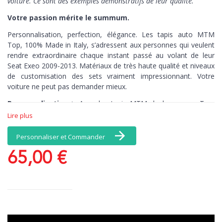
voiture. Ce sont des exemples démonstratifs de leur qualité.
Votre passion mérite le summum.
Personnalisation, perfection, élégance. Les tapis auto MTM
Top,
100% Made in Italy,
s’adressent aux personnes qui veulent
rendre extraordinaire chaque instant passé au volant de leur
Seat Exeo 2009-2013. Matériaux de très haute qualité et niveaux
de customisation des sets vraiment impressionnant. Votre
voiture ne peut pas demander mieux.
Personnalisation >
Avec les tapis MTM de la gamme Top,
vous avez une infinité de choix de coloris et de matériaux, et, en
Lire plus
exclusivité, une broderie comprise dans le prix : personnalisez
par exemple vos tapis avec votre nom. Il n’y a pas de limites à
Personnaliser et Commander
vos émotions.
65,00 €
Perfection >
Les tapis brodés MTM de la
gamme Top connaissent par cœur chaque recoin de votre
voiture. Découpés au millimètre-près, ces tapis de sol sont
antidérapants, pour un contrôle total, kilomètre après kilomètre.
Elégance >
Quand la beauté n’est plus optionnelle. Ce set de
tapis auto est en velours Tufté 100% nylon, une moquette