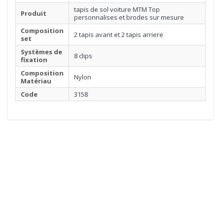
tapis de sol voiture MTM Top
Produit
personnalises et brodes sur mesure
Composition
2 tapis avant et 2 tapis arriere
set
Systèmes de
8 clips
fixation
Composition
Nylon
Matériau
Code
3158
1
MOQUETTE
Cliquez ici pour commencer
2
BORDURE
3
SURPIQÛRE