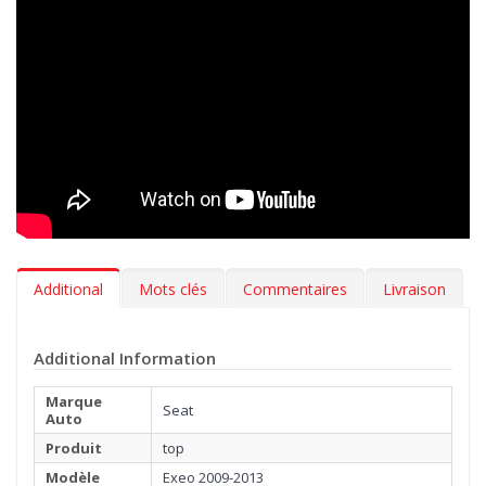
exclusive, utilisée uniquement par les meilleurs professionnels
de l’automobile. Réalisée avec un tissage Loom mécanique, en
fibre épaisse facile à nettoyer et douce comme une caresse.
En plus de choisir le coloris de vos tapis et la broderie à
appliquer sur la moquette, avec la gamme MTM Top, vous
pouvez également sélectionner le type de bordure et la couleur
de la couture la plus adaptée à l’intérieure de votre Seat Exeo
2009-2013. Vous pouvez, par ailleurs, décider d’ajouter
gratuitement, une talonnette, pour protéger la zone la plus
exposée à l’usure.
Additional
Mots clés
Commentaires
Livraison
Additional Information
Marque
Seat
Auto
Produit
top
Modèle
Exeo 2009-2013