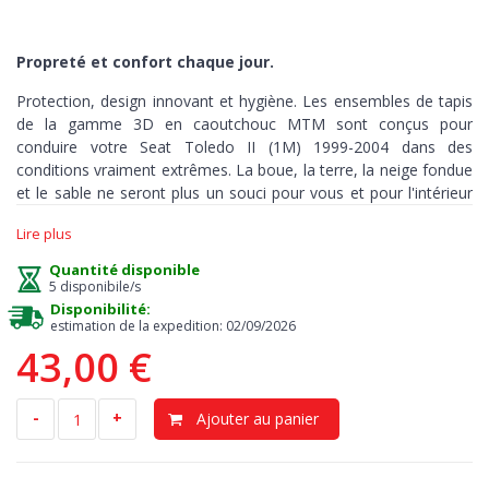
Propreté et confort chaque jour.
Protection, design innovant et hygiène. Les ensembles de tapis
de la gamme 3D en caoutchouc MTM sont conçus pour
conduire votre Seat Toledo II (1M) 1999-2004 dans des
conditions vraiment extrêmes. La boue, la terre, la neige fondue
et le sable ne seront plus un souci pour vous et pour l'intérieur
de votre auto.
Lire plus
Ces tapis sont fabriqués avec précision et sur mesure, pour
Quantité disponible
couvrir chaque recoin
de votre habitacle
et peuvent être utilisés
5 disponibile/s
dans toutes les conditions météorologiques.
Disponibilité:
estimation de la expedition: 02/09/2026
43,00 €
Protection
> notre tapis est la meilleure solution contre la
saleté et l’humidité. Le plancher d’origine reste sec et propre,
-
+
Ajouter au panier
évitant tout risque d’odeurs et de moisissure. Les bords en
relief, hauts 3-5 cm, retiennent la terre, les liquides, les huiles ou
la poussière. Grâce à ces tapis, vous pouvez garder l’intérieur de