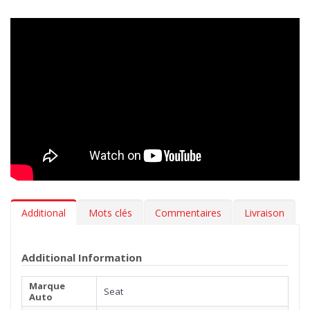
votre voiture propre comme au premier jour.
Design innovant
> Nos tapis en caoutchouc sont inodore,
résistants aux variations de température et aux rayures. L’effet
3D sur le bord, le fond antidérapant et les renforts insérés sur
les zones les plus abrasives garantissent stabilité et résistance.
Tous nos tapis suivent fidèlement les contours du sol de votre
Seat Toledo II (1M) 1999-2004 pour une adhérence
maximale. Designed in Italy, Made in EU.
Hygiène
> Les tapis auto MTM 3D en caoutchouc sont
extrêmement faciles à nettoyer. Pour leur manutention il suffit
Additional
Mots clés
Commentaires
Livraison
d'un simple jet d'eau.
***Les tapis peuvent avoir une légère parfum (vanille). Le
Additional Information
parfum s'évapore en quelques semaines.***
Marque
Seat
Auto