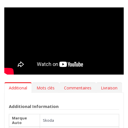
votre voiture propre comme au premier jour.
Design innovant
> Nos tapis en caoutchouc sont inodore,
résistants aux variations de température et aux rayures. L’effet
3D sur le bord, le fond antidérapant et les renforts insérés sur
les zones les plus abrasives garantissent stabilité et résistance.
Tous nos tapis suivent fidèlement les contours du sol de votre
Skoda Octavia III (SE) 02.2013-05.2020 pour une adhérence
maximale. Designed in Italy, Made in EU.
Hygiène
> Les tapis auto MTM 3D en caoutchouc sont
extrêmement faciles à nettoyer. Pour leur manutention il suffit
Additional
Mots clés
Commentaires
Livraison
d'un simple jet d'eau.
***Les tapis peuvent avoir une légère parfum (vanille). Le
Additional Information
parfum s'évapore en quelques semaines.***
Marque
Skoda
Auto