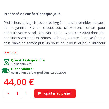
Propreté et confort chaque jour.
Protection, design innovant et hygiène. Les ensembles de tapis
de la gamme 3D en caoutchouc MTM sont conçus pour
conduire votre Skoda Octavia III (SE) 02.2013-05.2020 dans des
conditions vraiment extrêmes. La boue, la terre, la neige fondue
et le sable ne seront plus un souci pour vous et pour l'intérieur
de votre auto.
Lire plus
Ces tapis sont fabriqués avec précision et sur mesure, pour
Quantité disponible
couvrir chaque recoin
de votre habitacle
et peuvent être utilisés
3 disponibile/s
dans toutes les conditions météorologiques.
Disponibilité:
estimation de la expedition: 02/09/2026
44,00 €
Protection
> notre tapis est la meilleure solution contre la
saleté et l’humidité. Le plancher d’origine reste sec et propre,
-
+
Ajouter au panier
évitant tout risque d’odeurs et de moisissure. Les bords en
relief, hauts 3-5 cm, retiennent la terre, les liquides, les huiles ou
la poussière. Grâce à ces tapis, vous pouvez garder l’intérieur de