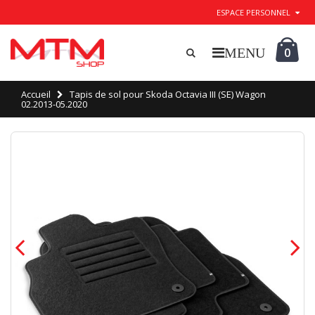
ESPACE PERSONNEL
0
Accueil
Tapis de sol pour Skoda Octavia III (SE) Wagon
02.2013-05.2020