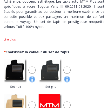
Adhérence, douceur, esthétique. Les tapis auto MTM Plus sont
spécifiques à votre Toyota Yaris III 09.2011-08.2020. Il sont
étudiés pour garantir au conducteur la meilleure expérience de
conduite possible et aux passagers un maximum de confort
durant le voyage. Un set de tapis en prestigieuse moquette
velours Tufté 100% nylon.
Adhérence >
Les tapis MTM Plus sont réalisés sur-mesure,
Lire plus
découpés à la perfection en fonction des courbes de votre
voiture. Dotés de bordure et de fond antidérapant pour assurer
un contrôle maximum, zéro peur de pousser sur les pédales.
*
Choisissez la couleur du set de tapis
Douceur >
Avec le velours Tufté, ouvrez les portes de votre
voiture à la moquette plus prisé du secteur automobile. Un
confortable nylon de grande qualité avec finitions réalisée au
métier à tisser pour obtenir une excellente densité de fibres, une
grande luminosité du tissu et une extrême simplicité de
nettoyage.
Set noir
Set gris
Esthétique >
Minutieuses finitions aussi bien sur le dessus que
sur le dessous, les tapis de la gamme MTM Plus,
100% Made in
Italy,
sont beaux à voir et à toucher. De nombreuses