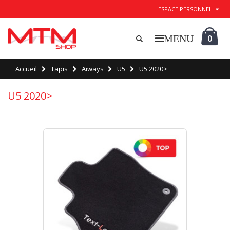
ESPACE PERSONNEL
0
Accueil
Tapis
Aiways
U5
U5 2020>
U5 2020>