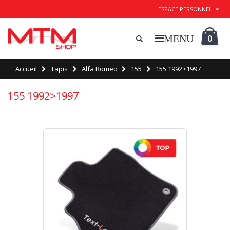
ESPACE PERSONNEL
0
Accueil
Tapis
Alfa Romeo
155
155 1992>1997
155 1992>1997