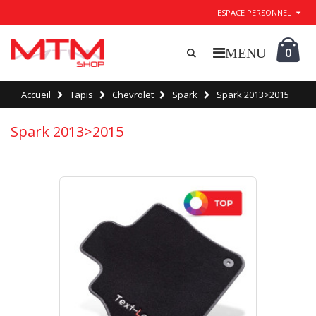
ESPACE PERSONNEL
0
Accueil
Tapis
Chevrolet
Spark
Spark 2013>2015
Spark 2013>2015