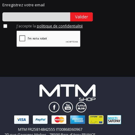
Enregistrez votre email
Valider
J'accepte la
politique de confidentialité
MTM FR25814842555 IT00868360967
2D rue Georges Melies - 78390 Bois d'Arcy FRANCE