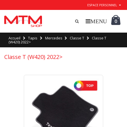
ESPACE PERSONNEL
0
Accueil
Tapis
Mercedes
Classe T
Classe T
(W420) 2022>
Classe T (W420) 2022>