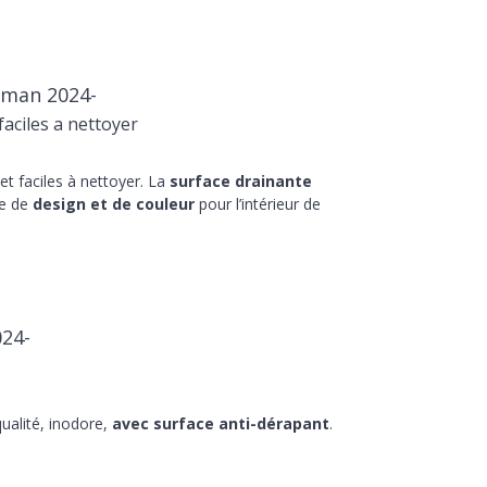
eman 2024-
aciles a nettoyer
t faciles à nettoyer. La
surface drainante
he de
design et de couleur
pour l’intérieur de
024-
ualité, inodore,
avec surface anti-dérapant
.