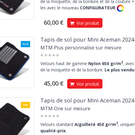
de la moquette, de la bordure et de la couture + 
les avec le nouveau
CONFIGURATEUR
60,00 €
Voir produit
Tapis de sol pour Mini Aceman 2024
MTM Plus personnalise sur mesure
2
Velours haut de gamme
Nylon 650 gr/m
, avec
de la moquette et de la bordure.
Le plus vendu 
45,00 €
Voir produit
Tapis de sol pour Mini Aceman 2024
MTM One sur mesure
2
Velours standard
Aiguilleté 450 gr/m
, unique
qualité-prix
.