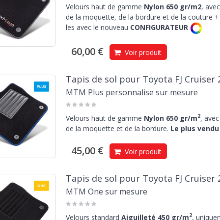
Velours haut de gamme
Nylon 650 gr/m2
, avec
de la moquette, de la bordure et de la couture + 
les avec le nouveau
CONFIGURATEUR
60,00 €
Voir produit
Tapis de sol pour Toyota FJ Cruiser
MTM Plus personnalise sur mesure
2
Velours haut de gamme
Nylon 650 gr/m
, avec
de la moquette et de la bordure.
Le plus vendu 
45,00 €
Voir produit
Tapis de sol pour Toyota FJ Cruiser
MTM One sur mesure
2
Velours standard
Aiguilleté 450 gr/m
, unique