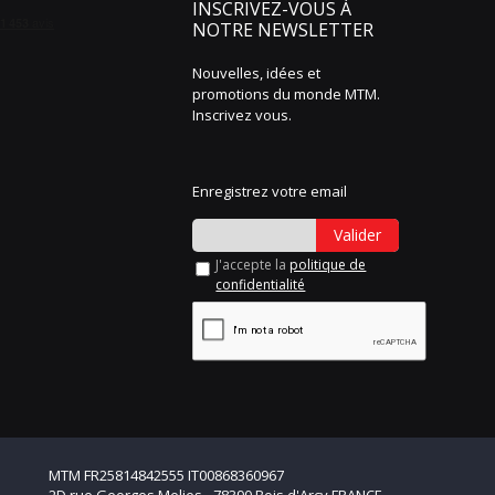
INSCRIVEZ-VOUS À
NOTRE NEWSLETTER
Nouvelles, idées et
promotions du monde MTM.
Inscrivez vous.
Enregistrez votre email
Valider
J'accepte la
politique de
confidentialité
MTM FR25814842555 IT00868360967
2D rue Georges Melies - 78390 Bois d'Arcy FRANCE