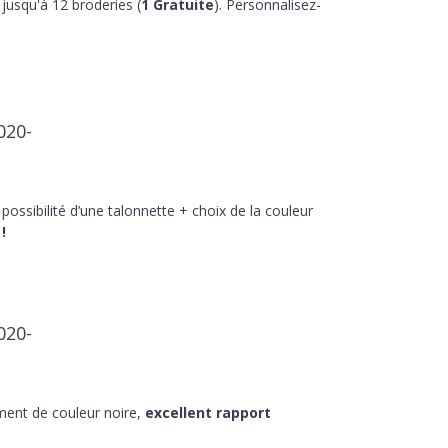
jusqu'à 12 broderies (
1 Gratuite
). Personnalisez-
020-
 possibilité d’une talonnette + choix de la couleur
!
020-
ment de couleur noire,
excellent rapport