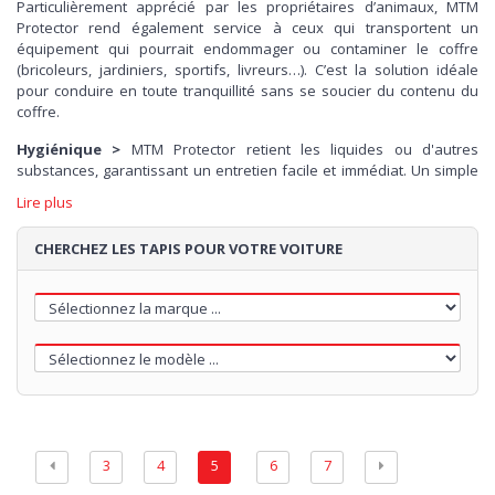
Particulièrement apprécié par les propriétaires d’animaux, MTM
Protector rend également service à ceux qui transportent un
équipement qui pourrait endommager ou contaminer le coffre
(bricoleurs, jardiniers, sportifs, livreurs…). C’est la solution idéale
pour conduire en toute tranquillité sans se soucier du contenu du
coffre.
Hygiénique >
MTM Protector retient les liquides ou d'autres
substances, garantissant un entretien facile et immédiat. Un simple
jet d'eau et tout redevient propre. Il protège les côtés du coffre, y
Lire plus
compris en hauteur, et peut être facilement fixé aux sièges arrière.
CHERCHEZ LES TAPIS POUR VOTRE VOITURE
Résistant >
en polyester de haute qualité, il résiste aux huiles, aux
produits chimiques et aux températures extrêmes. Les coutures
renforcées garantissent une longue durée de vie. Enfin, le seuil de
protection protège votre pare-chocs contre les rayures.
Stable >
confectionné sur-mesure, il reste parfaitement en place et
les objets ne se déplacent pas dans le coffre. Si vous devez rabattre
les sièges arrière pour transporter un objet, ils seront également
protégés.
Compact >
MTM Protector est facile à installer dans le coffre, et
3
4
5
6
7
vous pouvez le retirer très simplement quand vous n'en avez pas
besoin. Il se replie sur lui-même et prend très peu de place dans le