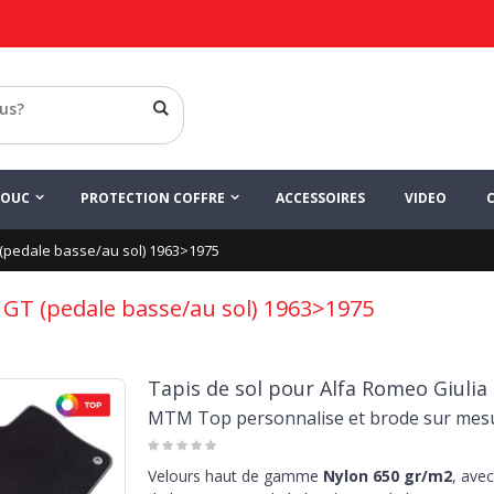
HOUC
PROTECTION COFFRE
ACCESSOIRES
VIDEO
 (pedale basse/au sol) 1963>1975
a GT (pedale basse/au sol) 1963>1975
Tapis de sol pour Alfa Romeo Giulia
MTM Top personnalise et brode sur mes
Velours haut de gamme
Nylon 650 gr/m2
, avec