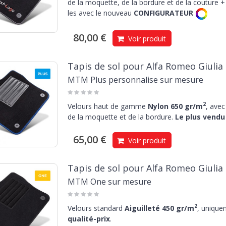
de la moquette, de la bordure et de la couture + 
les avec le nouveau
CONFIGURATEUR
80,00 €
Voir produit
Tapis de sol pour Alfa Romeo Giulia
MTM Plus personnalise sur mesure
2
Velours haut de gamme
Nylon 650 gr/m
, avec
de la moquette et de la bordure.
Le plus vendu 
65,00 €
Voir produit
Tapis de sol pour Alfa Romeo Giulia
MTM One sur mesure
2
Velours standard
Aiguilleté 450 gr/m
, unique
qualité-prix
.