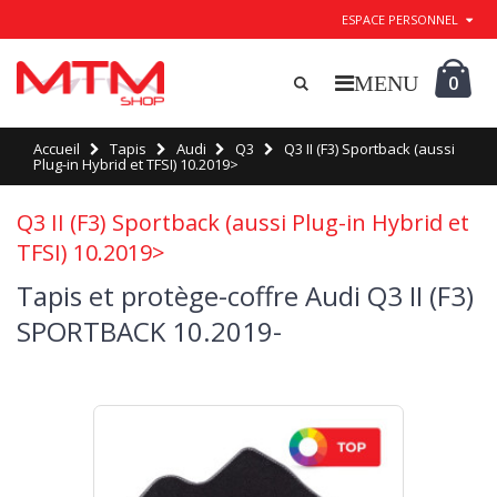
ESPACE PERSONNEL
0
Accueil
Tapis
Audi
Q3
Q3 II (F3) Sportback (aussi
Plug-in Hybrid et TFSI) 10.2019>
Q3 II (F3) Sportback (aussi Plug-in Hybrid et
TFSI) 10.2019>
Tapis et protège-coffre Audi Q3 II (F3)
SPORTBACK 10.2019-