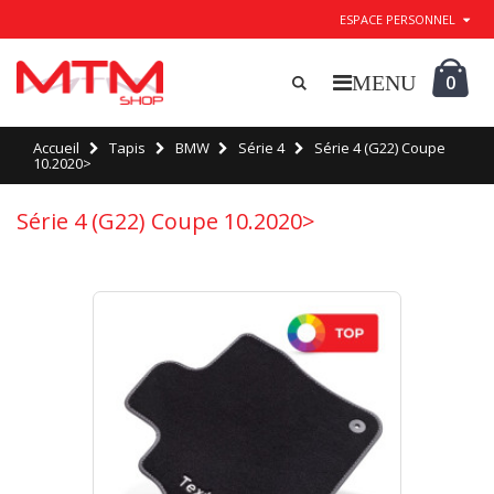
ESPACE PERSONNEL
0
Accueil
Tapis
BMW
Série 4
Série 4 (G22) Coupe
10.2020>
Série 4 (G22) Coupe 10.2020>