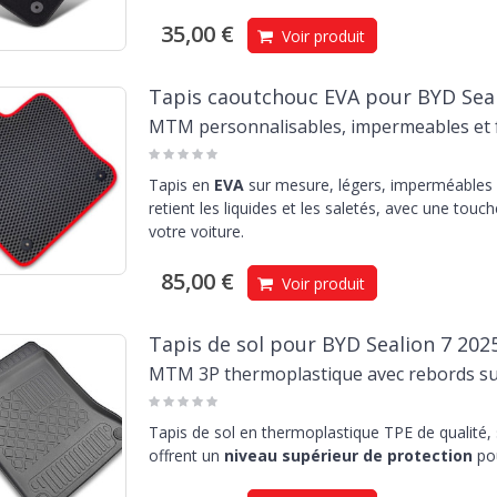
35,00 €
Voir produit
Tapis caoutchouc EVA pour BYD Seal
MTM personnalisables, impermeables et f
Tapis en
EVA
sur mesure, légers, imperméables e
retient les liquides et les saletés, avec une touc
votre voiture.
85,00 €
Voir produit
Tapis de sol pour BYD Sealion 7 202
MTM 3P thermoplastique avec rebords s
Tapis de sol en thermoplastique TPE de qualité,
offrent un
niveau supérieur de protection
pou