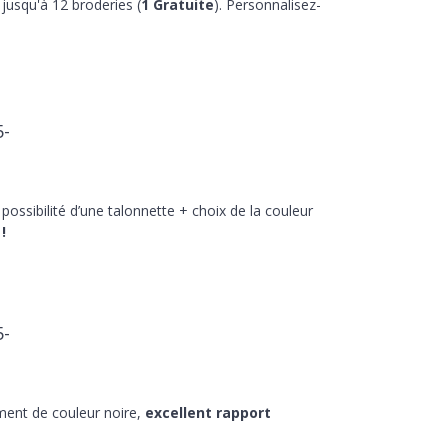
jusqu'à 12 broderies (
1 Gratuite
). Personnalisez-
5-
 possibilité d’une talonnette + choix de la couleur
!
5-
ment de couleur noire,
excellent rapport