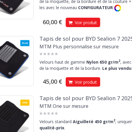
de la moquette, de la bordure et de la couture + 
les avec le nouveau
CONFIGURATEUR
60,00 €
Voir produit
Tapis de sol pour BYD Sealion 7 202
MTM Plus personnalise sur mesure
2
Velours haut de gamme
Nylon 650 gr/m
, avec
de la moquette et de la bordure.
Le plus vendu 
45,00 €
Voir produit
Tapis de sol pour BYD Sealion 7 202
MTM One sur mesure
2
Velours standard
Aiguilleté 450 gr/m
, unique
qualité-prix
.