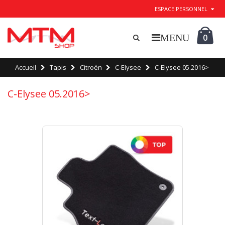
ESPACE PERSONNEL
0
Accueil
Tapis
Citroën
C-Elysee
C-Elysee 05.2016>
C-Elysee 05.2016>