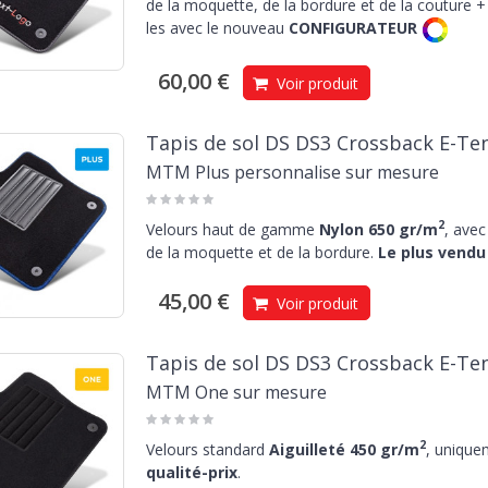
de la moquette, de la bordure et de la couture + 
les avec le nouveau
CONFIGURATEUR
60,00 €
Voir produit
Tapis de sol DS DS3 Crossback E-Te
MTM Plus personnalise sur mesure
2
Velours haut de gamme
Nylon 650 gr/m
, avec
de la moquette et de la bordure.
Le plus vendu 
45,00 €
Voir produit
Tapis de sol DS DS3 Crossback E-Te
MTM One sur mesure
2
Velours standard
Aiguilleté 450 gr/m
, unique
qualité-prix
.