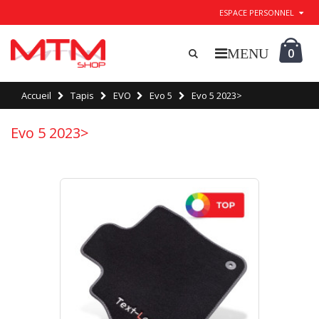
ESPACE PERSONNEL
0
Accueil
Tapis
EVO
Evo 5
Evo 5 2023>
Evo 5 2023>