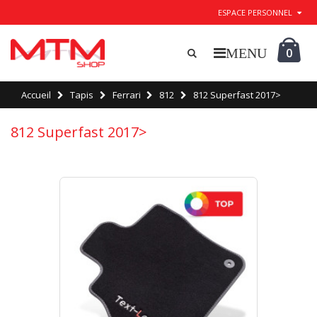
ESPACE PERSONNEL
0
Accueil
Tapis
Ferrari
812
812 Superfast 2017>
812 Superfast 2017>