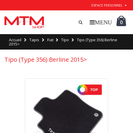
ESPACE PERSONNEL
0
Accueil
Tapis
Fiat
Tipo
Tipo (Type 356) Berline
2015>
Tipo (Type 356) Berline 2015>