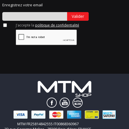
Enregistrez votre email
Valider
J'accepte la
politique de confidentialité
MTM FR25814842555 IT00868360967