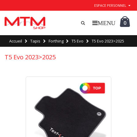
ESPACE PERSONNEL
0
Accueil
Tapis
Forthing
T5 Evo
T5 Evo 2023>2025
T5 Evo 2023>2025