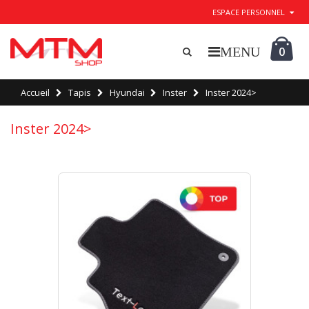
ESPACE PERSONNEL
0
Accueil
Tapis
Hyundai
Inster
Inster 2024>
Inster 2024>