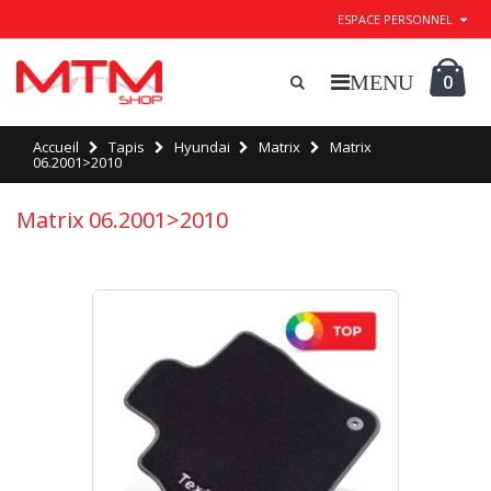
ESPACE PERSONNEL
0
Accueil
Tapis
Hyundai
Matrix
Matrix
06.2001>2010
Matrix 06.2001>2010