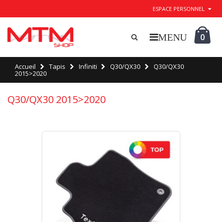
ESPACE PERSONNEL
0
Accueil
Tapis
Infiniti
Q30/QX30
Q30/QX30
2015>2020
Q30/QX30 2015>2020