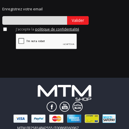
Enregistrez votre email
Valider
J'accepte la
politique de confidentialité
MTM FR25814842555 IT00868360967