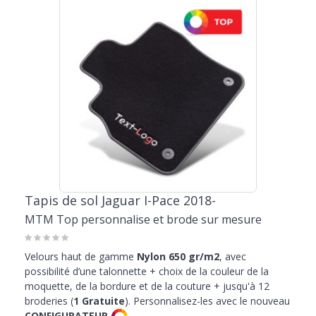
particulièrement adapté pour transporter tes amis quadripèdes,
pour une agréable promenade au parc ou en dehors de la ville.
Les tapis Jaguar I-Pace représentent également le choix idéal pour
ceux qui ont besoin de personnaliser leur auto. Chaque produit peut
être personnalisé en fonction de tes besoins. Choisis la couleur qui
correspond le mieux à la couleur des intérieurs et des plastiques, ou
embellis le tapis de ta I-Pace avec une écriture de type racing, une
proposition dédiée aux passionnés du tuning qui veulent rendre
leur véhicule original et ne jamais passer inaperçu.
Le catalogue propose
protections de coffre sur mesure
pour chaque
modèle. Une proposition très charmante et sur mesure aux
dimensions du plancher de la voiture, et qui peut devenir tienne à
un prix spécial grâce aux nombreuses promotions dédiées à la
Tapis de sol Jaguar I-Pace 2018-
vente en ligne et présents dans la vitrine. Découvrez les offres de
MTM Top personnalise et brode sur mesure
MTMShop et choisissez maintenant le bac et les tapis de sol pour
votre I-Pace.
Velours haut de gamme
Nylon 650 gr/m2
, avec
possibilité d’une talonnette + choix de la couleur de la
moquette, de la bordure et de la couture + jusqu'à 12
broderies (
1 Gratuite
). Personnalisez-les avec le nouveau
CONFIGURATEUR