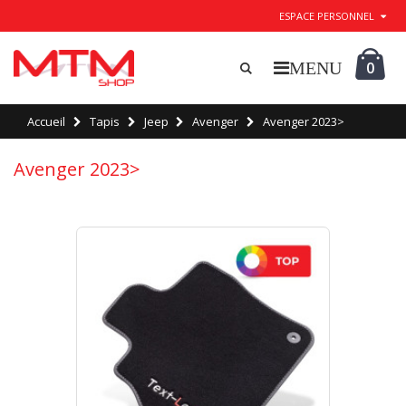
ESPACE PERSONNEL
0
Accueil
Tapis
Jeep
Avenger
Avenger 2023>
Avenger 2023>