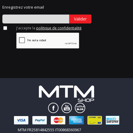
Enregistrez votre email
Valider
J'accepte la
politique de confidentialité
MTM FR25814842555 IT00868360967