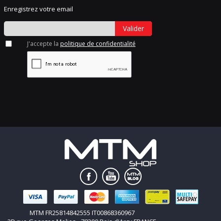
Enregistrez votre email
Valider
J'accepte la
politique de confidentialité
MTM FR25814842555 IT00868360967