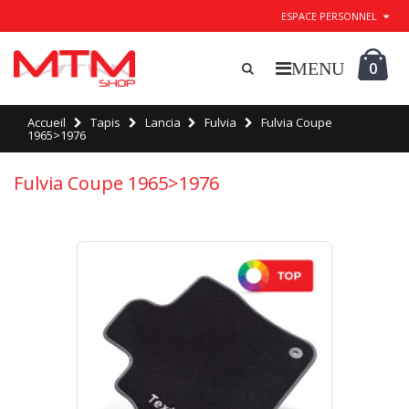
ESPACE PERSONNEL
0
Accueil
Tapis
Lancia
Fulvia
Fulvia Coupe
1965>1976
Fulvia Coupe 1965>1976