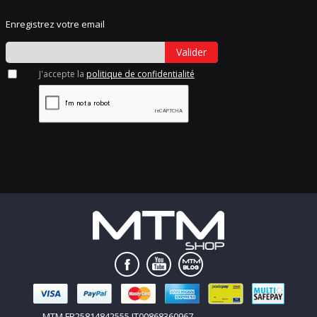
Enregistrez votre email
Valider
J'accepte la
politique de confidentialité
MTM FR25814842555 IT00868360967