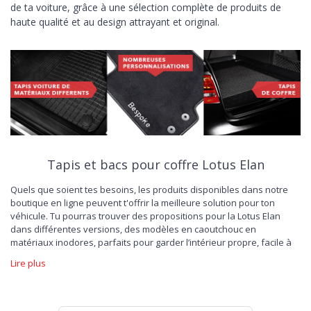
de ta voiture, grâce à une sélection complète de produits de
haute qualité et au design attrayant et original.
Tapis et bacs pour coffre Lotus Elan
Quels que soient tes besoins, les produits disponibles dans notre
boutique en ligne peuvent t'offrir la meilleure solution pour ton
véhicule. Tu pourras trouver des propositions pour la Lotus Elan
dans différentes versions, des modèles en caoutchouc en
matériaux inodores, parfaits pour garder l’intérieur propre, facile à
laver et résistant à l’usure; des
tapis de voiture en velours
, capables
Lire plus
de donner un nouveau look sportif, pour un nouveau plaisir de
conduire. L'offre dédiée à la protection du coffre est également
large. Choisis le tapis pour Lotus Elan, spécialement conçu pour
préserver l'esthétique et la capacité de charge de ta voiture, et