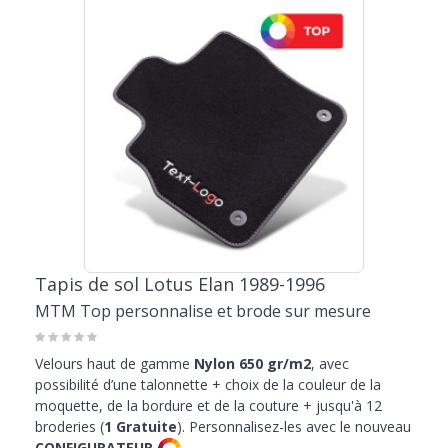
particulièrement adapté pour transporter tes amis quadripèdes,
pour une agréable promenade au parc ou en dehors de la ville.
Les tapis Lotus Elan représentent également le choix idéal pour ceux
qui ont besoin de personnaliser leur auto. Chaque produit peut être
personnalisé en fonction de tes besoins. Choisis la couleur qui
correspond le mieux à la couleur des intérieurs et des plastiques, ou
embellis le tapis de ta Elan avec une écriture de type racing, une
proposition dédiée aux passionnés du tuning qui veulent rendre
leur véhicule original et ne jamais passer inaperçu.
Le catalogue propose
protections de coffre sur mesure
pour chaque
modèle. Une proposition très charmante et sur mesure aux
dimensions du plancher de la voiture, et qui peut devenir tienne à
un prix spécial grâce aux nombreuses promotions dédiées à la
Tapis de sol Lotus Elan 1989-1996
vente en ligne et présents dans la vitrine. Découvrez les offres de
MTM Top personnalise et brode sur mesure
MTMShop et choisissez maintenant le bac et les tapis de sol pour
votre Elan.
Velours haut de gamme
Nylon 650 gr/m2
, avec
possibilité d’une talonnette + choix de la couleur de la
moquette, de la bordure et de la couture + jusqu'à 12
broderies (
1 Gratuite
). Personnalisez-les avec le nouveau
CONFIGURATEUR