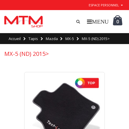
ESPACE PERSONNEL
0
Accueil
Tapis
Mazda
MX-5
MX-5 (ND) 2015>
MX-5 (ND) 2015>