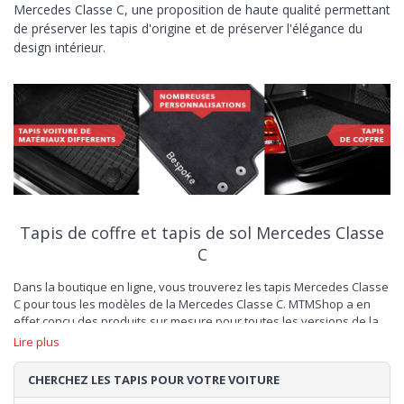
Mercedes Classe C, une proposition de haute qualité permettant
de préserver les tapis d'origine et de préserver l'élégance du
design intérieur.
Tapis de coffre et tapis de sol Mercedes Classe
C
Dans la boutique en ligne, vous trouverez les tapis Mercedes Classe
C pour tous les modèles de la Mercedes Classe C. MTMShop a en
effet conçu des produits sur mesure pour toutes les versions de la
berline allemande, des premiers modèles des années 90 au dernier
Lire plus
style. Des propositions au design originales sont également
disponibles, idéales pour renouveler les éditions les plus sportives
CHERCHEZ LES TAPIS POUR VOTRE VOITURE
du véhicule, telles que les
tapis Mercedes Classe C Coupé depuis