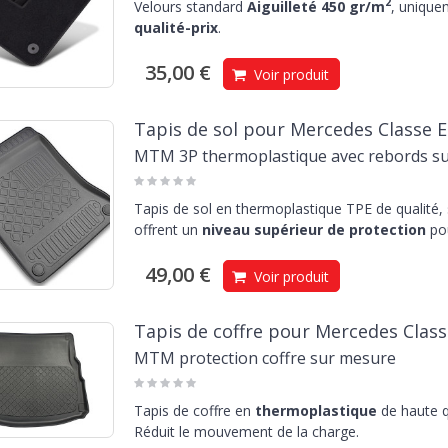
2
Velours standard
Aiguilleté 450 gr/m
, unique
qualité-prix
.
35,00 €
Voir produit
Tapis de sol pour Mercedes Classe E
MTM 3P thermoplastique avec rebords s
Tapis de sol en thermoplastique TPE de qualité,
offrent un
niveau supérieur de protection
pou
49,00 €
Voir produit
Tapis de coffre pour Mercedes Class
MTM protection coffre sur mesure
Tapis de coffre en
thermoplastique
de haute q
Réduit le mouvement de la charge.