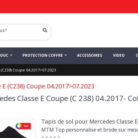
HOUC
PROTECTION COFFRE
ACCESSOIRES
VIDEO
 (C238) Coupe 04.2017>07.2023
e E (C238) Coupe 04.2017>07.2023
edes Classe E Coupe (C 238) 04.2017- Cof
Tapis de sol pour Mercedes Classe E
MTM Top personnalise et brode sur mes